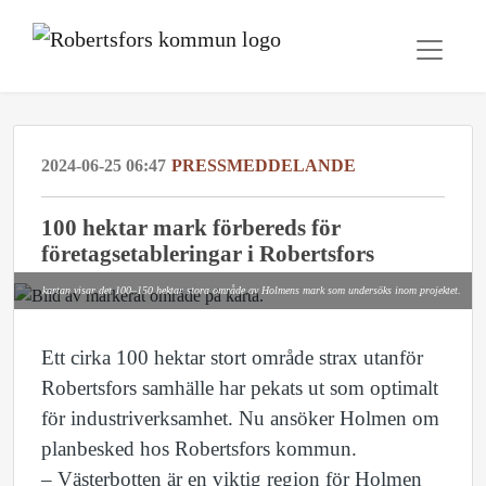
2024-06-25 06:47
PRESSMEDDELANDE
100 hektar mark förbereds för
företagsetableringar i Robertsfors
kartan visar det 100–150 hektar stora område av Holmens mark som undersöks inom projektet.
Ett cirka 100 hektar stort område strax utanför
Robertsfors samhälle har pekats ut som optimalt
för industriverksamhet. Nu ansöker Holmen om
planbesked hos Robertsfors kommun.
– Västerbotten är en viktig region för Holmen