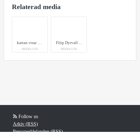
Relaterad media
kartan visar det 100–150 hektar stora område av Holmens mark som undersöks inom projektet.
Filip Dyrvall, vd Robertsfors Utveckling AB
MEDIA USE
MEDIA USE
Follow us
Arkiv (RSS)
Pressmeddelanden (RSS)
Information (RSS)