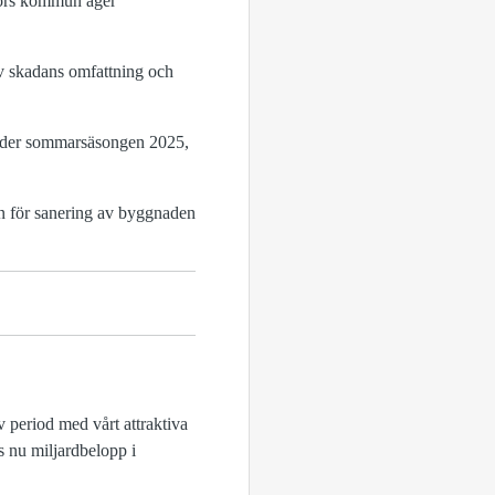
sfors kommun äger
v skadans omfattning och
 under sommarsäsongen 2025,
an för sanering av byggnaden
 period med vårt attraktiva
s nu miljardbelopp i