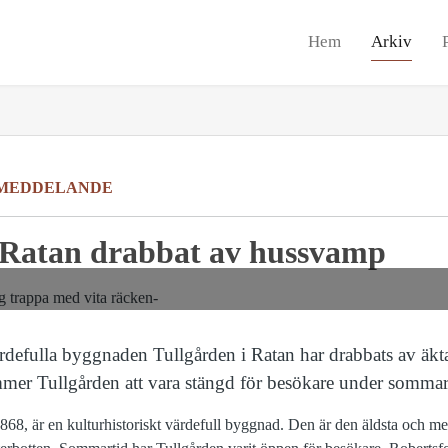
Hem
Arkiv
MEDDELANDE
i Ratan drabbat av hussvamp
ärdefulla byggnaden Tullgården i Ratan har drabbats av ä
mmer Tullgården att vara stängd för besökare under somma
868, är en kulturhistoriskt värdefull byggnad. Den är den äldsta och 