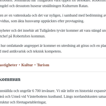
terbotten. Sommartid har Tullgården varit öppen för besökare. Robert
ngdel och dessutom huserar utställningen Kulturrum Ratan.
rden av en vattenskada och det var nyligen, i samband med bedömning a
vidtas, som äkta hussvamp upptäcktes efter provtagning.
a nyheter och det innebär att Tullgården tyvärr kommer att vara stängd
äxtchef på Robertsfors kommun.
m hur omfattande angreppet är kommer en utredning att göras och en pl
d med antikvarisk och teknisk kompetens.
astigheter
Kultur
Turism
 kommun
tällda och ungefär 6 700 invånare. Vi står inför en historiskt expansiv
fteå och Umeå vid Västerbottens kustband. Längs norrlandskusten satsa
truktur och företagsetableringar,