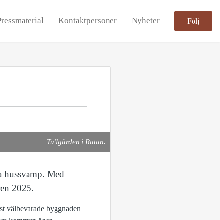
Pressmaterial
Kontaktpersoner
Nyheter
Följ
Tullgården i Ratan.
kta hussvamp. Med
ren 2025.
mest välbevarade byggnaden