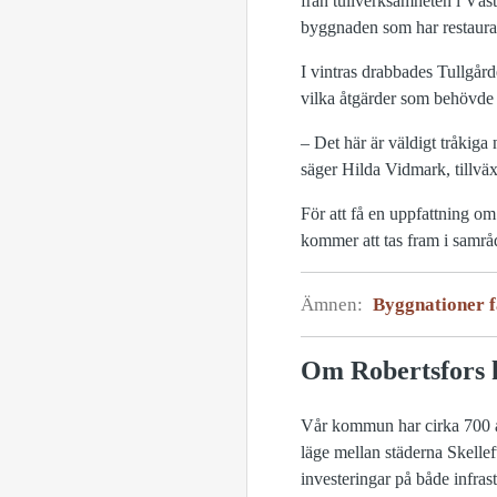
från tullverksamheten i Väs
byggnaden som har restaura
I vintras drabbades Tullgå
vilka åtgärder som behövde 
– Det här är väldigt tråkig
säger Hilda Vidmark, tillv
För att få en uppfattning o
kommer att tas fram i samrå
Ämnen:
Byggnationer f
Om Robertsfors
Vår kommun har cirka 700 ans
läge mellan städerna Skelle
investeringar på både infras